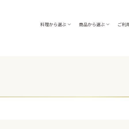
料理から選ぶ
商品から選ぶ
ご利
内金）
飯台 黒金砂目（内朱）
折箱 黒金砂
お肉
高級弁当・お節
お弁当
木目
浅折830 透明フタ
ちらし折
新商品
太巻折 柾目
折弁 黒柾目
対応)
丼835 (電子レンジ対応)
お重箱（内側
新商品
新商品
（組）
グルメランチボックス 桧
グルメボック
新商品