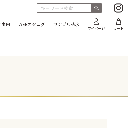
用案内
WEBカタログ
サンプル請求
マイページ
カート
目
折箱 雅
太巻き
そば
オードブル
丼635 透明フタ
新商品
丼 雅
朱）
お重箱（内側金）
新商品
ス 黒
うなぎ蒲焼折
新商品