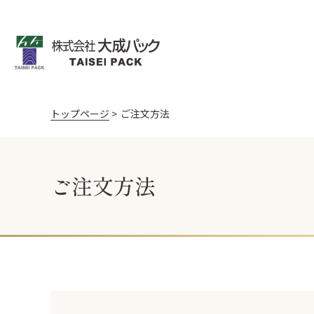
トップページ
ご注文方法
飯台・黒金砂目
飯台 黒金砂目（
お寿司
うなぎ
天ぷら
折箱 桧
折箱 Kパック W
新商品
ご注文方法
棒寿司折（黒・朱）
黒朱 折
丼容器
丼容器 (電子レンジ
御料理 黒金砂目
御料理 黒金砂目