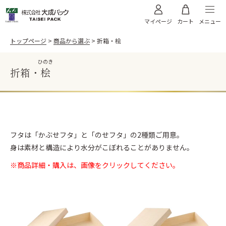
メニュー
マイページ
カート
トップページ
商品から選ぶ
折箱・桧
ひのき
折箱・
桧
料理から選ぶ
お寿司
うなぎ
商品から選ぶ
天ぷら
お肉
飯台・黒金砂目
飯台 黒金砂目（内金）
フタは「かぶせフタ」と「のせフタ」の2種類ご用意。
高級弁当・お節
お弁当
ご利用案内
身は素材と構造により水分がこぼれることがありません。
飯台 黒金砂目（内朱）
折箱 黒金砂目
太巻き
そば
折箱 雅
折箱 桧
※商品詳細・購入は、画像をクリックしてください。
オードブル
WEBカタログ
折箱 Kパック W木目
浅折830 透明フタ
ちらし折
丼635 透明フタ
サンプル請求
棒寿司折（黒・朱）
黒朱 折