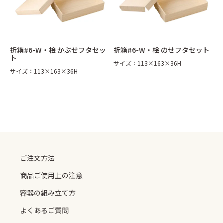
太巻折 柾目
折弁 黒柾目
ご注文方法
商品ご使用上の注意
丼 雅
丼容器
容器の組み立て方
よくあるご質問
丼容器 (電子レンジ対応)
丼835 (電子レンジ対応)
作業場紹介
紙製容器のご案内
折箱#6-W・桧 かぶせフタセッ
折箱#6-W・桧 のせフタセット
お重箱（内側朱）
お重箱（内側金）
ト
サイズ：113×163×36H
御料理 黒金砂目
御料理 黒金砂目（組）
サイズ：113×163×36H
グルメランチボックス 桧
グルメボックス 黒
うなぎ蒲焼折
そば容器 黒
手提げ紙袋・風呂敷
季節の敷紙（大）
0120-893714
季節の敷紙（小）
小鉢（赤金）
048-728-2887
ご注文方法
商品ご使用上の注意
容器の組み立て方
よくあるご質問
info@taisei-pack.co.jp