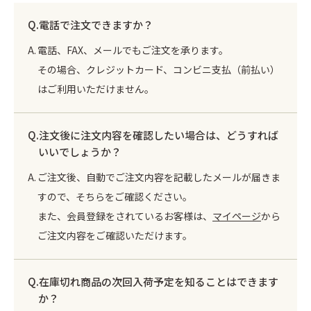
太巻折 柾目
折弁 黒柾目
ご注文方法
商品ご使用上の注意
電話で注文できますか？
丼 雅
丼容器
容器の組み立て方
よくあるご質問
丼容器 (電子レンジ対応)
丼835 (電子レンジ対応)
電話、FAX、メールでもご注文を承ります。
作業場紹介
紙製容器のご案内
その場合、クレジットカード、コンビニ支払（前払い）
お重箱（内側朱）
お重箱（内側金）
はご利用いただけません。
御料理 黒金砂目
御料理 黒金砂目（組）
グルメランチボックス 桧
グルメボックス 黒
注文後に注文内容を確認したい場合は、どうすれば
うなぎ蒲焼折
そば容器 黒
いいでしょうか？
手提げ紙袋・風呂敷
季節の敷紙（大）
ご注文後、自動でご注文内容を記載したメールが届きま
0120-893714
季節の敷紙（小）
小鉢（赤金）
すので、そちらをご確認ください。
048-728-2887
また、会員登録をされているお客様は、
マイページ
から
ご注文内容をご確認いただけます。
在庫切れ商品の次回入荷予定を知ることはできます
か？
info@taisei-pack.co.jp