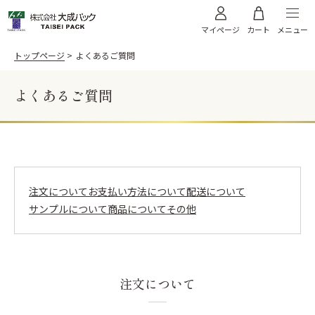
メニュー
マイページ
カート
トップページ
よくあるご質問
よくあるご質問
料理から選ぶ
お寿司
うなぎ
商品から選ぶ
天ぷら
お肉
飯台・黒金砂目
飯台 黒金砂目（内金）
高級弁当・お節
お弁当
注文について
お支払い方法について
配送について
ご利用案内
飯台 黒金砂目（内朱）
折箱 黒金砂目
サンプルについて
商品について
その他
太巻き
そば
折箱 雅
折箱 桧
オードブル
WEBカタログ
折箱 Kパック W木目
浅折830 透明フタ
ちらし折
丼635 透明フタ
サンプル請求
注文について
棒寿司折（黒・朱）
黒朱 折