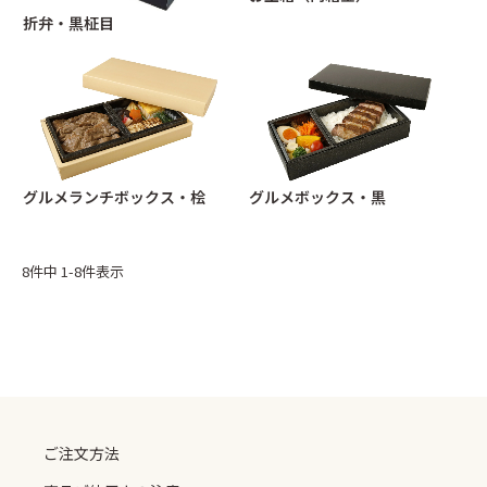
折弁・黒柾目
グルメランチボックス・桧
グルメボックス・黒
8
件中
1
-
8
件表示
ご注文方法