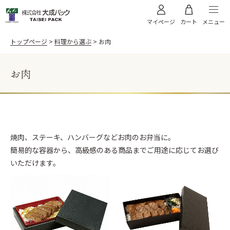
メニュー
マイページ
カート
トップページ
料理から選ぶ
お肉
お肉
料理から選ぶ
お寿司
うなぎ
商品から選ぶ
天ぷら
お肉
飯台・黒金砂目
飯台 黒金砂目（内金）
焼肉、ステーキ、ハンバーグなどお肉のお弁当に。
高級弁当・お節
お弁当
ご利用案内
簡易的な容器から、高級感のある商品までご用途に応じてお選び
飯台 黒金砂目（内朱）
折箱 黒金砂目
太巻き
そば
いただけます。
折箱 雅
折箱 桧
オードブル
WEBカタログ
折箱 Kパック W木目
浅折830 透明フタ
ちらし折
丼635 透明フタ
サンプル請求
棒寿司折（黒・朱）
黒朱 折