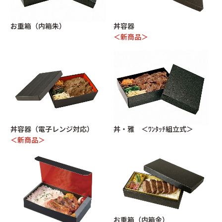
太巻折 柾目
折弁 黒柾目
ご注文方法
商品ご使用上の注意
丼 雅
丼容器
お重箱（内箱朱）
丼容器
容器の組み立て方
よくあるご質問
丼容器 (電子レンジ対応)
丼835 (電子レンジ対応)
＜新商品＞
作業場紹介
紙製容器のご案内
お重箱（内側朱）
お重箱（内側金）
御料理 黒金砂目
御料理 黒金砂目（組）
グルメランチボックス 桧
グルメボックス 黒
うなぎ蒲焼折
そば容器 黒
手提げ紙袋・風呂敷
季節の敷紙（大）
0120-893714
丼容器（電子レンジ対応）
丼・雅 ＜ﾜﾝﾀｯﾁ組立式＞
季節の敷紙（小）
小鉢（赤金）
＜新商品＞
048-728-2887
info@taisei-pack.co.jp
お重箱（内箱金）