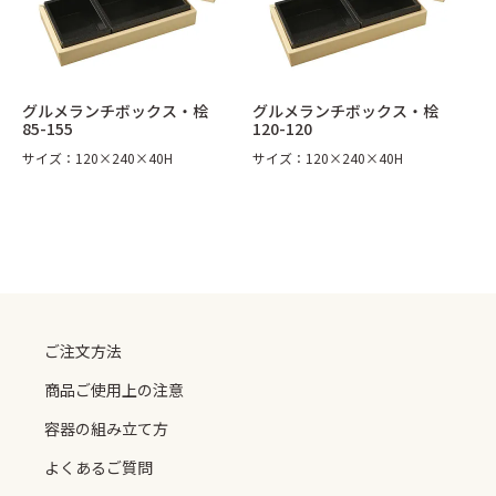
太巻折 柾目
折弁 黒柾目
ご注文方法
商品ご使用上の注意
丼 雅
丼容器
容器の組み立て方
よくあるご質問
丼容器 (電子レンジ対応)
丼835 (電子レンジ対応)
作業場紹介
紙製容器のご案内
グルメランチボックス・桧
グルメランチボックス・桧
お重箱（内側朱）
お重箱（内側金）
85-155
120-120
御料理 黒金砂目
御料理 黒金砂目（組）
サイズ：120×240×40H
サイズ：120×240×40H
グルメランチボックス 桧
グルメボックス 黒
うなぎ蒲焼折
そば容器 黒
手提げ紙袋・風呂敷
季節の敷紙（大）
0120-893714
季節の敷紙（小）
小鉢（赤金）
048-728-2887
ご注文方法
商品ご使用上の注意
容器の組み立て方
よくあるご質問
info@taisei-pack.co.jp