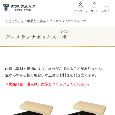
メニュー
マイページ
カート
トップページ
商品から選ぶ
グルメランチボックス・桧
ひのき
グルメランチボックス・
桧
料理から選ぶ
お寿司
うなぎ
商品から選ぶ
天ぷら
お肉
飯台・黒金砂目
飯台 黒金砂目（内金）
内箱は素材と構造により、水分がこぼれることがありません。
高級弁当・お節
お弁当
ご利用案内
温かみのある桧の風合いが上品にお料理を引き立てます。
飯台 黒金砂目（内朱）
折箱 黒金砂目
太巻き
そば
折箱 雅
折箱 桧
※商品詳細・購入は、画像をクリックしてください。
オードブル
WEBカタログ
折箱 Kパック W木目
浅折830 透明フタ
ちらし折
丼635 透明フタ
サンプル請求
棒寿司折（黒・朱）
黒朱 折