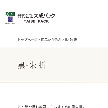
トップページ
商品から選ぶ
黒･朱 折
飯台・黒金砂目
飯台 黒金砂目（
お寿司
うなぎ
天ぷら
折箱 桧
折箱 Kパック W
新商品
黒･朱 折
棒寿司折（黒・朱）
黒朱 折
丼容器
丼容器 (電子レンジ
御料理 黒金砂目
御料理 黒金砂目
恵方巻や押し寿司にもおすすめの黒朱折。