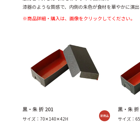
漆器のような質感で、内側の朱色が食材を華やかに演出
そば容器 黒
手提げ紙袋・風呂
新商品
※商品詳細・購入は、画像をクリックしてください。
黒・朱 折 201
黒・朱 折 
新
商品
サイズ：70✕140✕42H
サイズ：65