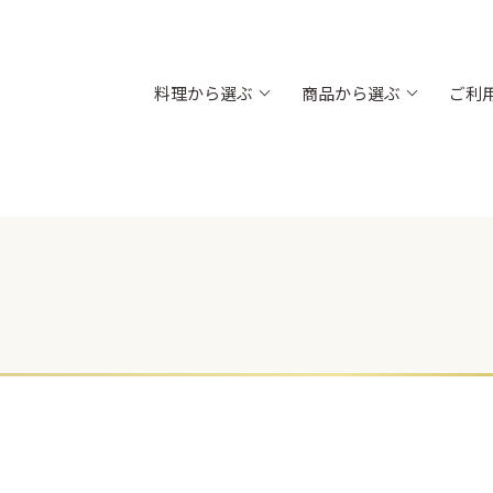
料理から選ぶ
商品から選ぶ
ご利
内金）
飯台 黒金砂目（内朱）
折箱 黒金砂
お肉
高級弁当・お節
お弁当
木目
浅折830 透明フタ
ちらし折
新商品
太巻折 柾目
折弁 黒柾目
対応)
丼835 (電子レンジ対応)
お重箱（内側
新商品
新商品
（組）
グルメランチボックス 桧
グルメボック
新商品