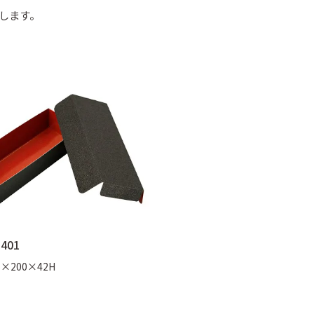
します。
敷
季節の敷紙（大）
季節の敷紙（
401
×200×42H