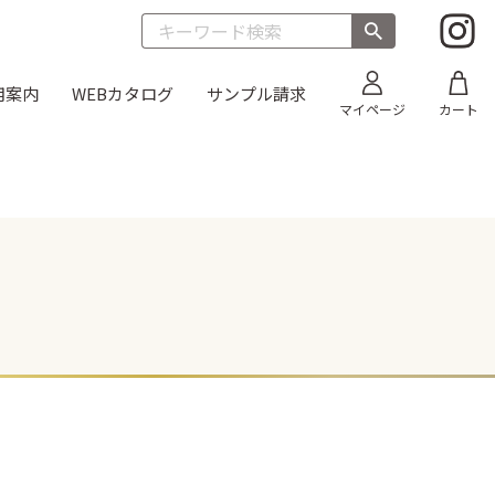
用案内
WEBカタログ
サンプル請求
マイページ
カート
目
折箱 雅
太巻き
そば
オードブル
丼635 透明フタ
新商品
丼 雅
朱）
お重箱（内側金）
新商品
ス 黒
うなぎ蒲焼折
新商品