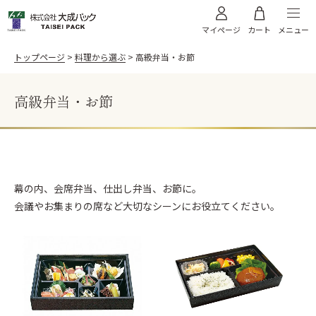
メニュー
マイページ
カート
トップページ
料理から選ぶ
高級弁当・お節
高級弁当・お節
料理から選ぶ
お寿司
うなぎ
商品から選ぶ
天ぷら
お肉
飯台・黒金砂目
飯台 黒金砂目（内金）
幕の内、会席弁当、仕出し弁当、お節に。
高級弁当・お節
お弁当
ご利用案内
会議やお集まりの席など大切なシーンにお役立てください。
飯台 黒金砂目（内朱）
折箱 黒金砂目
太巻き
そば
折箱 雅
折箱 桧
オードブル
WEBカタログ
折箱 Kパック W木目
浅折830 透明フタ
ちらし折
丼635 透明フタ
サンプル請求
棒寿司折（黒・朱）
黒朱 折