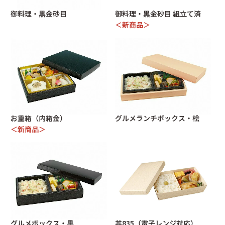
太巻折 柾目
折弁 黒柾目
ご注文方法
商品ご使用上の注意
御料理・黒金砂目
御料理・黒金砂目 組立て済
丼 雅
丼容器
＜新商品＞
容器の組み立て方
よくあるご質問
丼容器 (電子レンジ対応)
丼835 (電子レンジ対応)
作業場紹介
紙製容器のご案内
お重箱（内側朱）
お重箱（内側金）
御料理 黒金砂目
御料理 黒金砂目（組）
グルメランチボックス 桧
グルメボックス 黒
うなぎ蒲焼折
そば容器 黒
手提げ紙袋・風呂敷
季節の敷紙（大）
お重箱（内箱金）
グルメランチボックス・桧
0120-893714
＜新商品＞
季節の敷紙（小）
小鉢（赤金）
048-728-2887
info@taisei-pack.co.jp
グルメボックス・黒
丼835（電子レンジ対応）