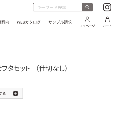
用案内
WEBカタログ
サンプル請求
マイページ
カート
目
折箱 雅
太巻き
そば
オードブル
丼635 透明フタ
新商品
せフタセット
（仕切なし）
丼 雅
朱）
お重箱（内側金）
する
新商品
ス 黒
うなぎ蒲焼折
新商品