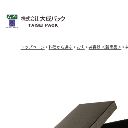
トップページ
料理から選ぶ
お肉
丼容器 ＜新商品＞
飯台・黒金砂目
飯台 黒金砂目（
お寿司
うなぎ
天ぷら
折箱 桧
折箱 Kパック W
新商品
棒寿司折（黒・朱）
黒朱 折
丼容器
丼容器 (電子レンジ
御料理 黒金砂目
御料理 黒金砂目