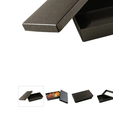
そば容器 黒
手提げ紙袋・風呂
新商品