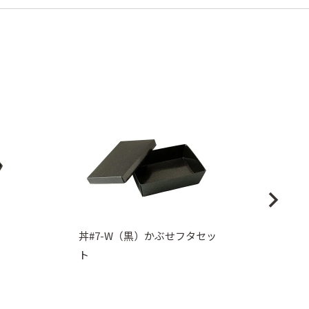
丼#7-W（黒）かぶせフタセッ
ト