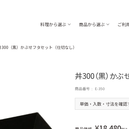
料理から選ぶ
商品から選ぶ
ご利
丼300（黒）かぶせフタセット（仕切なし）
内金）
飯台 黒金砂目（内朱）
折箱 黒金砂
お肉
高級弁当・お節
お弁当
木目
浅折830 透明フタ
ちらし折
新商品
丼300（黒）かぶ
太巻折 柾目
折弁 黒柾目
商品番号
E-350
対応)
丼835 (電子レンジ対応)
お重箱（内側
単価・入数・寸法を確認
新商品
新商品
（組）
グルメランチボックス 桧
グルメボック
新商品
¥
18,480
商品価格