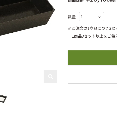
税込
敷
季節の敷紙（大）
季節の敷紙（
※ご注文は1商品につき3
1商品3セット以上をご希