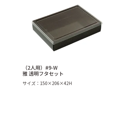
（2人用）#9-W
雅 透明フタセット
サイズ：150×206×42H