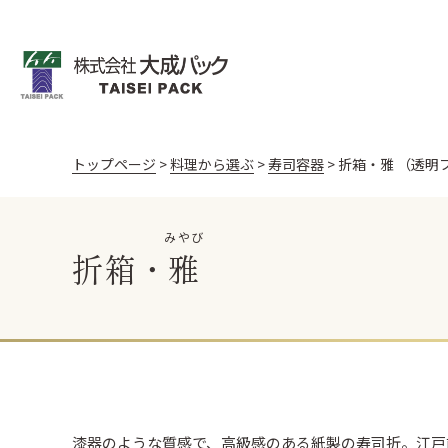
トップページ
料理から選ぶ
寿司容器
折箱・雅 （透明
飯台・黒金砂目
飯台 黒金砂目（
みやび
お寿司
うなぎ
天ぷら
折箱 桧
折箱 Kパック W
新商品
折箱・
雅
棒寿司折（黒・朱）
黒朱 折
丼容器
丼容器 (電子レンジ
御料理 黒金砂目
御料理 黒金砂目
漆器のような質感で、高級感のある紙製の寿司折。江戸