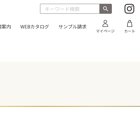
用案内
WEBカタログ
サンプル請求
マイページ
カート
目
折箱 雅
太巻き
そば
オードブル
丼635 透明フタ
新商品
丼 雅
朱）
お重箱（内側金）
新商品
ス 黒
うなぎ蒲焼折
新商品