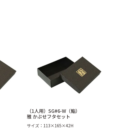
小）
小鉢（赤金）
（1人用）SG#6-W（鮨）
雅 かぶせフタセット
サイズ：113×165×42H