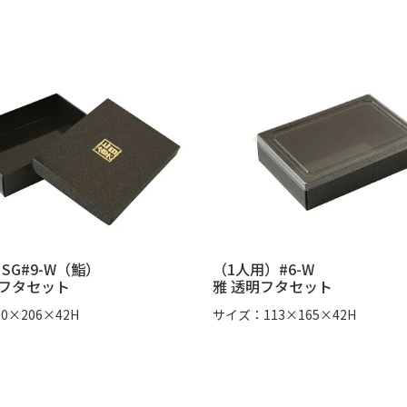
SG#9-W（鮨）
（1人用）#6-W
せフタセット
雅 透明フタセット
0×206×42H
サイズ：113×165×42H