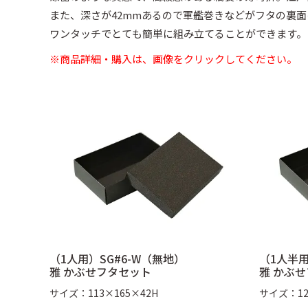
また、深さが42mmあるので軍艦巻きなどがフタの裏
そば容器 黒
手提げ紙袋・風呂
新商品
ワンタッチでとても簡単に組み立てることができます。
※商品詳細・購入は、画像をクリックしてください。
（1人用）SG#6-W（無地）
（1人半用
雅 かぶせフタセット
雅 かぶ
サイズ：113×165×42H
サイズ：12