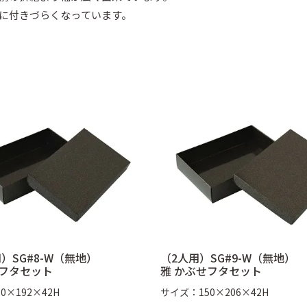
面に付きづらくなっています。
敷
季節の敷紙（大）
季節の敷紙（
）SG#8-W（無地）
（2人用）SG#9-W（無地）
せフタセット
雅 かぶせフタセット
0×192×42H
サイズ：150×206×42H