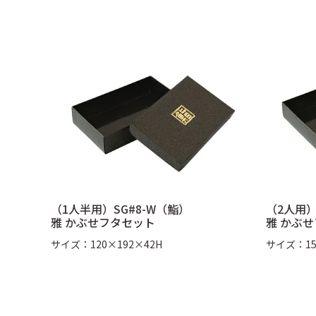
（1人半用）SG#8-W（鮨）
（2人用）
雅 かぶせフタセット
雅 かぶ
サイズ：120×192×42H
サイズ：15