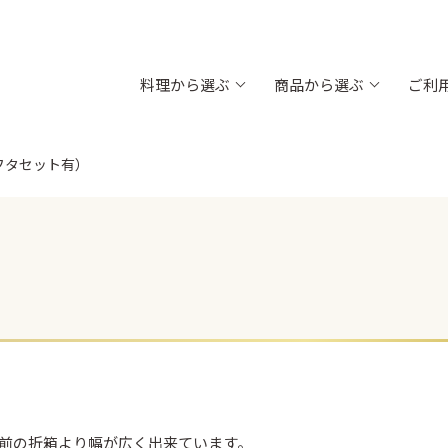
料理から選ぶ
商品から選ぶ
ご利
フタセット有）
内金）
飯台 黒金砂目（内朱）
折箱 黒金砂
お肉
高級弁当・お節
お弁当
木目
浅折830 透明フタ
ちらし折
新商品
太巻折 柾目
折弁 黒柾目
対応)
丼835 (電子レンジ対応)
お重箱（内側
新商品
新商品
（組）
グルメランチボックス 桧
グルメボック
新商品
前の折箱より幅が広く出来ています。