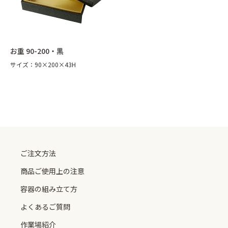
太巻折 柾目
折弁 黒柾目
ご注文方法
商品ご使用上の注意
丼 雅
丼容器
容器の組み立て方
よくあるご質問
丼容器 (電子レンジ対応)
丼835 (電子レンジ対応)
作業場紹介
紙製容器のご案内
お重 90-200・黒
お重箱（内側朱）
お重箱（内側金）
サイズ：90×200×43H
御料理 黒金砂目
御料理 黒金砂目（組）
グルメランチボックス 桧
グルメボックス 黒
うなぎ蒲焼折
そば容器 黒
手提げ紙袋・風呂敷
季節の敷紙（大）
0120-893714
季節の敷紙（小）
小鉢（赤金）
048-728-2887
ご注文方法
商品ご使用上の注意
容器の組み立て方
よくあるご質問
info@taisei-pack.co.jp
作業場紹介