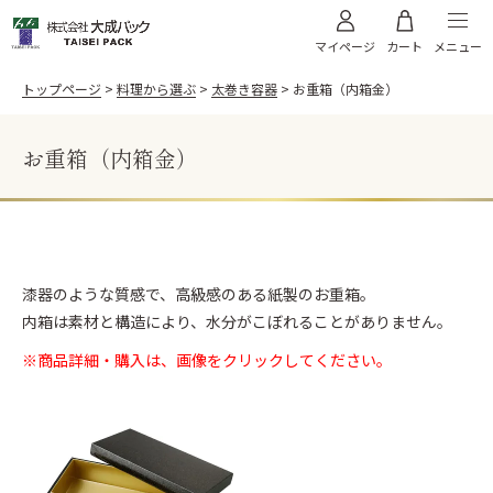
メニュー
マイページ
カート
トップページ
料理から選ぶ
太巻き容器
お重箱（内箱金）
お重箱（内箱金）
料理から選ぶ
お寿司
うなぎ
商品から選ぶ
天ぷら
お肉
飯台・黒金砂目
飯台 黒金砂目（内金）
漆器のような質感で、高級感のある紙製のお重箱。
高級弁当・お節
お弁当
ご利用案内
内箱は素材と構造により、水分がこぼれることがありません。
飯台 黒金砂目（内朱）
折箱 黒金砂目
太巻き
そば
折箱 雅
折箱 桧
※商品詳細・購入は、画像をクリックしてください。
オードブル
WEBカタログ
折箱 Kパック W木目
浅折830 透明フタ
ちらし折
丼635 透明フタ
サンプル請求
棒寿司折（黒・朱）
黒朱 折